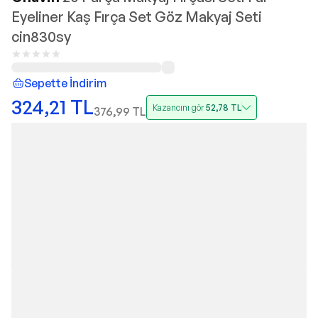
Eyeliner Kaş Fırça Set Göz Makyaj Seti
cin830sy
Sepette İndirim
324,21
TL
Kazancını gör
52,78
TL
376,99
TL