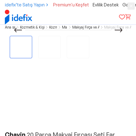
idefix’te Satış Yapın
Premium'u Keşfet
Evlilik Destek
Gamer
Ana sayfa
Kozmetik & Kişisel Bakım
Kozmetik
Makyaj
Makyaj Fırça ve Aksesuarlar
Makyaj Fırça ve Apli
Chavin
20 Parça Makyaj Fırçası Seti Far