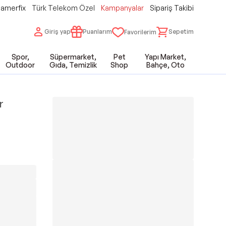
amerfix
Türk Telekom Özel
Kampanyalar
Sipariş Takibi
Giriş yap
Puanlarım
Sepetim
Favorilerim
Spor,
Süpermarket,
Pet
Yapı Market,
Outdoor
Gıda, Temizlik
Shop
Bahçe, Oto
r