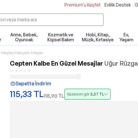
Premium'u Keşfet
Evlilik Destek
G
Anne, Bebek,
Kozmetik ve
Hobi, Kitap,
Ev,
r
Oyuncak
Kişisel Bakım
Müzik, Kırtasiye
Yaşam
 Kitaplar/Hediyelik Kitaplar
Cepten Kalbe En Güzel Mesajlar
Uğur Rüzga
Sepette İndirim
115,33
TL
Kazancını gör
3,57
TL
118,90
TL