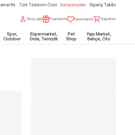
amerfix
Türk Telekom Özel
Kampanyalar
Sipariş Takibi
Giriş yap
Puanlarım
Sepetim
Favorilerim
Spor,
Süpermarket,
Pet
Yapı Market,
Outdoor
Gıda, Temizlik
Shop
Bahçe, Oto