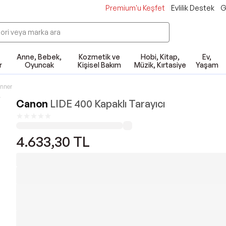
Premium'u Keşfet
Evlilik Destek
G
Anne, Bebek,
Kozmetik ve
Hobi, Kitap,
Ev,
r
Oyuncak
Kişisel Bakım
Müzik, Kırtasiye
Yaşam
nner
Canon
LIDE 400 Kapaklı Tarayıcı
4.633,30
TL