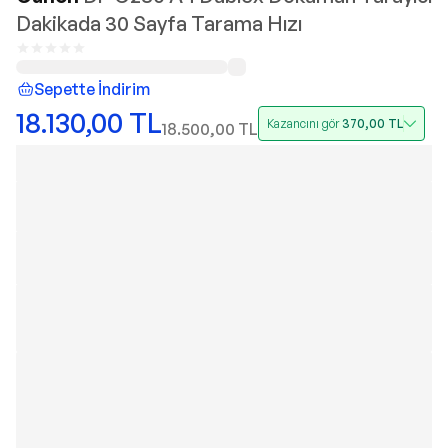
Dakikada 30 Sayfa Tarama Hızı
Sepette İndirim
18.130,00
TL
Kazancını gör
370,00
TL
18.500,00
TL