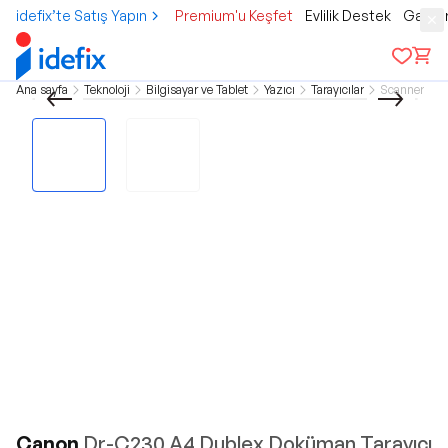
idefix’te Satış Yapın
Premium'u Keşfet
Evlilik Destek
Gamer
Ana sayfa
Teknoloji
Bilgisayar ve Tablet
Yazıcı
Tarayıcılar
Scanner
Canon
Dr-C230 A4 Dublex Doküman Tarayıcı