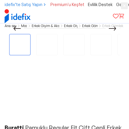
idefix’te Satış Yapın
Premium'u Keşfet
Evlilik Destek
Gamer
Ana sayfa
Moda
Erkek Giyim & Aksesuar
Erkek Giyim
Erkek Gömlek
Erkek Gömlek Sp
Buratti
Pamuklu Regular Fit Çift Cepli Erkek