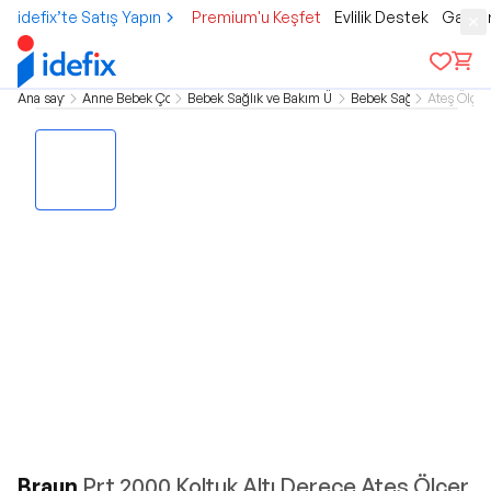
idefix’te Satış Yapın
Premium'u Keşfet
Evlilik Destek
Gamer
Ana sayfa
Anne Bebek Çocuk
Bebek Sağlık ve Bakım Ürünleri
Bebek Sağlık
Ateş Ölçer
Braun
Prt 2000 Koltuk Altı Derece Ateş Ölçer