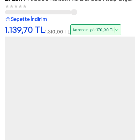
Sepette İndirim
1.139,70
TL
Kazancını gör
170,30
TL
1.310,00
TL