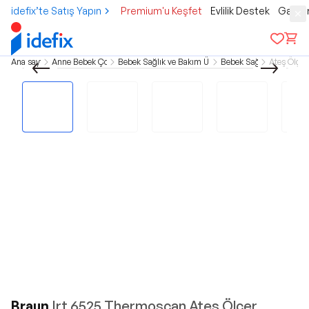
idefix’te Satış Yapın
Premium'u Keşfet
Evlilik Destek
Gamer
Ana sayfa
Anne Bebek Çocuk
Bebek Sağlık ve Bakım Ürünleri
Bebek Sağlık
Ateş Ölçer
Braun
Irt 6525 Thermoscan Ateş Ölçer