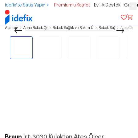
idefix’te Satış Yapın
Premium'u Keşfet
Evlilik Destek
Gamer
Ana sayfa
Anne Bebek Çocuk
Bebek Sağlık ve Bakım Ürünleri
Bebek Sağlık
Ateş Ölçer
Braun
Irt-3030 Kulaktan Ateş Ölçer