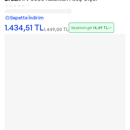
Sepette İndirim
1.434,51
TL
Kazancını gör
14,49
TL
1.449,00
TL