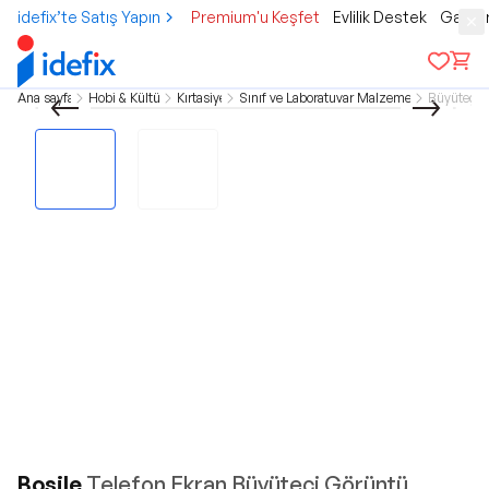
idefix’te Satış Yapın
Premium'u Keşfet
Evlilik Destek
Gamer
Ana sayfa
Hobi & Kültür
Kırtasiye
Sınıf ve Laboratuvar Malzemesi
Büyüteç
Bosile
Telefon Ekran Büyüteci Görüntü