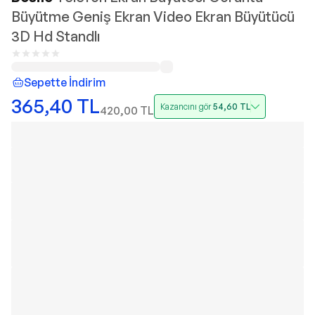
Büyütme Geniş Ekran Video Ekran Büyütücü
3D Hd Standlı
Sepette İndirim
365,40
TL
Kazancını gör
54,60
TL
420,00
TL