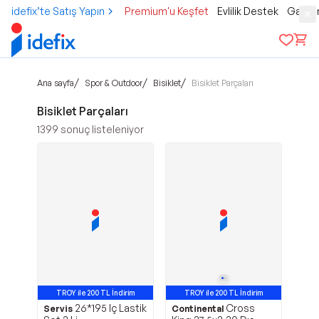
idefix’te Satış Yapın
Premium'u Keşfet
Evlilik Destek
Gamer
/
/
/
Ana sayfa
Spor & Outdoor
Bisiklet
Bisiklet Parçaları
Bisiklet Parçaları
1399
sonuç listeleniyor
TROY ile 200 TL İndirim
TROY ile 200 TL İndirim
26*195 Iç Lastik
Cross
Avantajlı Ürün
Servis
Continental