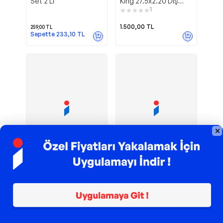
Set 2 Li
King 27.5x2.20 Dış
Lastik
1
1.500,00
TL
259,00
TL
Sepette
233,10
TL
TROY ile 200 TL İndirim
TROY ile 200 TL İndirim
Bisiklet Vites
26 Jant Servis
Servis
NCR
Takımı Ty05 Komple
26x195 Dış+iç Lastik
Set
(set)
1
360,00
TL
388,00
TL
Sepette
324,00
TL
Sepette
349,20
TL