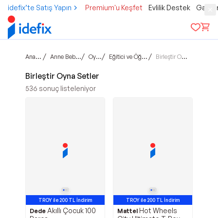
idefix’te Satış Yapın
Premium'u Keşfet
Evlilik Destek
Gamer
Ana sayfa
/
/
/
/
Anne Bebek Çocuk
Oyuncak
Eğitici ve Öğretici Oyun
Birleştir Oyna Setler
Birleştir Oyna Setler
536
sonuç listeleniyor
TROY ile 200 TL İndirim
TROY ile 200 TL İndirim
Akıllı Çocuk 100
Hot Wheels
Dede
Mattel