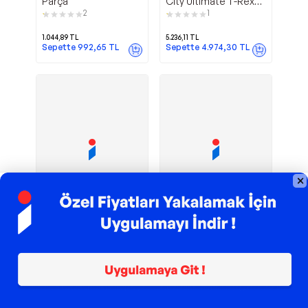
Parça
City Ultimate T-Rex
Tır HNG50
2
1
1.044,89
TL
5.236,11
TL
Sepette
992,65
TL
Sepette
4.974,30
TL
TROY ile 200 TL İndirim
TROY ile 200 TL İndirim
® Botanicals
Kesmeli
LEGO
Birlik Oyuncak
Salon Sarmaşığı 11512
Sebze Meyveler 41
parça
2
3.023,16
TL
899,90
TL
Sepette
872,90
TL