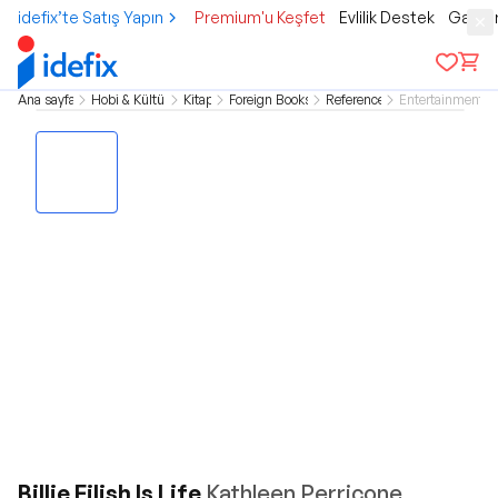
idefix’te Satış Yapın
Premium'u Keşfet
Evlilik Destek
Gamer
Ana sayfa
Hobi & Kültür
Kitap
Foreign Books
Reference
Entertainment
Billie Eilish Is Life
Kathleen Perricone