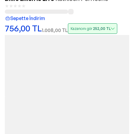
Sepette İndirim
756,00
TL
Kazancını gör
252,00
TL
1.008,00
TL