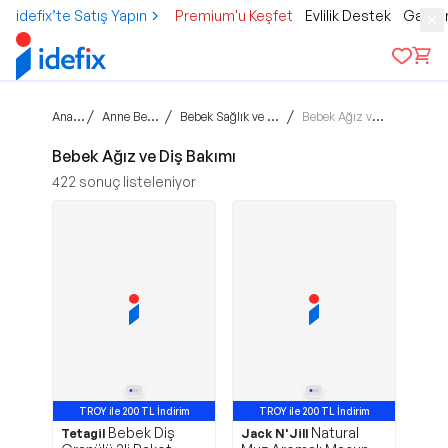
idefix’te Satış Yapın
Premium'u Keşfet
Evlilik Destek
Gamer
Ana sayfa
/
/
/
Anne Bebek Çocuk
Bebek Sağlık ve Bakım Ürünleri
Bebek Ağız ve Diş Bakımı
Bebek Ağız ve Diş Bakımı
422
sonuç listeleniyor
TROY ile 200 TL İndirim
TROY ile 200 TL İndirim
Bebek Diş
Natural
Tetagil
Jack N'Jill