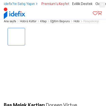
idefix’te Satış Yapın
Premium'u Keşfet
Evlilik Destek
Gamer
Ana sayfa
Hobi & Kültür
Kitap
Eğitim Başvuru
Hobi
Parapsikoloji
Baş Melek Kartları
Doreen Virtue