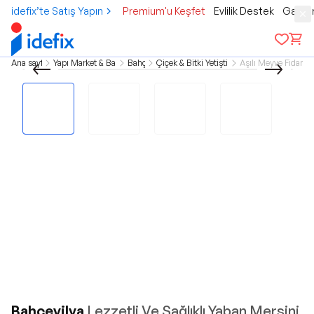
idefix’te Satış Yapın
Premium'u Keşfet
Evlilik Destek
Gamer
Ana sayfa
Yapı Market & Bahçe
Bahçe
Çiçek & Bitki Yetiştirme
Aşılı Meyve Fidanlar
Bahçevilya
Lezzetli Ve Sağlıklı Yaban Mersini