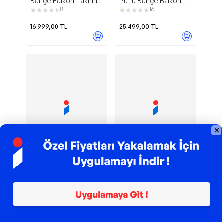
Bahçe Balkon Takımı
Puflu Bahçe Balkon
2+1+1+Ahşap Masa
Takımı 3+1+1 Antrasit
8
16
Antrasit
16.999,00
TL
25.499,00
TL
TROY ile 200 TL İndirim
TROY ile 200 TL İndirim
Eren Rattan
Katlanır Yükseklik
EVDEMO
Bino
Puflu Bahçe Balkon
Ayarlı Askılı Masa
Takımı 3+1+1 Antrasit
Balkon Veranda
13
7
Mutfak Masası
25.499,00
TL
579,90
TL
Sepette
510,31
TL