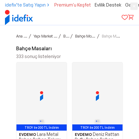
idefix’te Satış Yapın
Premium'u Keşfet
Evlilik Destek
Gamer
Ana sayfa
/
/
/
/
Yapı Market & Bahçe
Bahçe
Bahçe Mobilyaları
Bahçe Masaları
Bahçe Masaları
333
sonuç listeleniyor
TROY ile 200 TL İndirim
TROY ile 200 TL İndirim
Lara Metal
Deniz Rattan
EVDEMO
EVDEMO