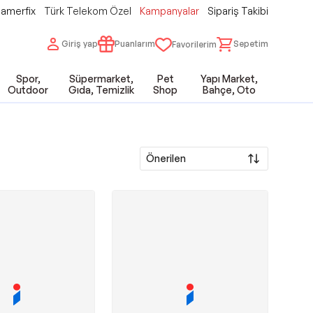
amerfix
Türk Telekom Özel
Kampanyalar
Sipariş Takibi
Giriş yap
Puanlarım
Sepetim
Favorilerim
Spor,
Süpermarket,
Pet
Yapı Market,
Outdoor
Gıda, Temizlik
Shop
Bahçe, Oto
Önerilen