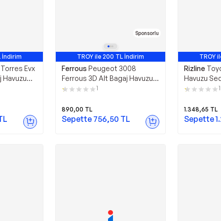
Sponsorlu
 İndirim
TROY ile 200 TL İndirim
TROY il
Torres Evx
Ferrous
Peugeot 3008
Rizline
Toyo
j Havuzu
Ferrous 3D Alt Bagaj Havuzu
Havuzu Sed
2017 2024
1
1
890,00
TL
1.348,65
TL
TL
Sepette
756,50
TL
Sepette
1