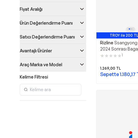
Fiyat Aralığı
Ürün Değerlendirme Puanı
TROY ile 200 TL
Satıcı Değerlendirme Puanı
Rizline
Ssangyong 
2024 Sonrası Baga
Avantajlı Ürünler
Bmy
1
Araç Marka ve Model
1.269,00
TL
Sepette
1.180,17
Kelime Filtresi