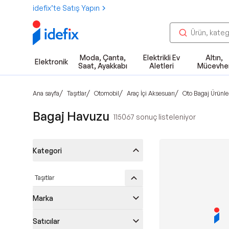
idefix’te Satış Yapın
Moda, Çanta,
Elektrikli Ev
Altın,
Elektronik
Saat, Ayakkabı
Aletleri
Mücevhe
/
/
/
/
Ana sayfa
Taşıtlar
Otomobil
Araç İçi Aksesuarı
Oto Bagaj Ürünle
Bagaj Havuzu
115067
sonuç listeleniyor
Kategori
Taşıtlar
Marka
Satıcılar