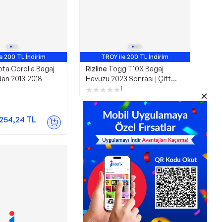
e 200 TL İndirim
TROY ile 200 TL İndirim
ta Corolla Bagaj
Rizline
Togg T10X Bagaj
an 2013-2018
Havuzu 2023 Sonrası | Çift
Kulaklı Bagaj
1
1.269,00
TL
.254,24
TL
Sepette
1.180,17
TL