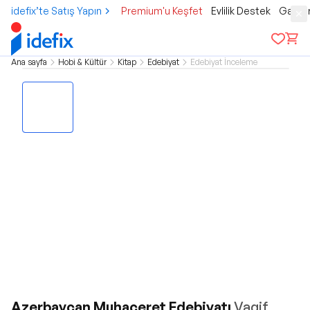
idefix’te Satış Yapın
Premium'u Keşfet
Evlilik Destek
Gamer
Ana sayfa
Hobi & Kültür
Kitap
Edebiyat
Edebiyat İnceleme
Azerbaycan Muhaceret Edebiyatı
Vagif