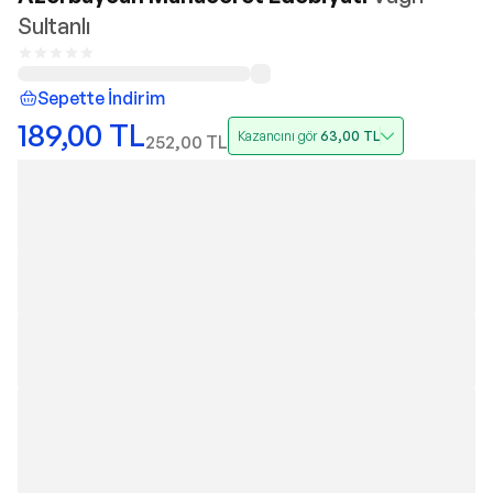
Sultanlı
Sepette İndirim
189,00
TL
Kazancını gör
63,00
TL
252,00
TL