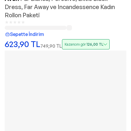
Dress, Far Away ve Incandessence Kadın
Rollon Paketi
Sepette İndirim
623,90
TL
Kazancını gör
126,00
TL
749,90
TL