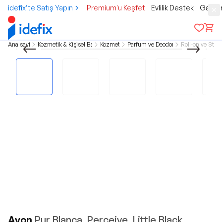
idefix’te Satış Yapın
Premium'u Keşfet
Evlilik Destek
Gamer
Ana sayfa
Kozmetik & Kişisel Bakım
Kozmetik
Parfüm ve Deodorant
Roll-on ve Stick
Avon
Pur Blanca, Perceive, Little Black