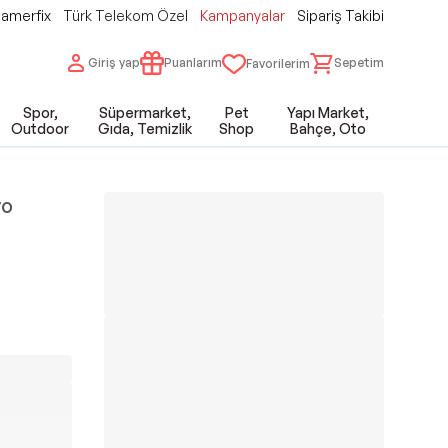
amerfix
Türk Telekom Özel
Kampanyalar
Sipariş Takibi
Giriş yap
Puanlarım
Sepetim
Favorilerim
Spor,
Süpermarket,
Pet
Yapı Market,
Outdoor
Gıda, Temizlik
Shop
Bahçe, Oto
yo