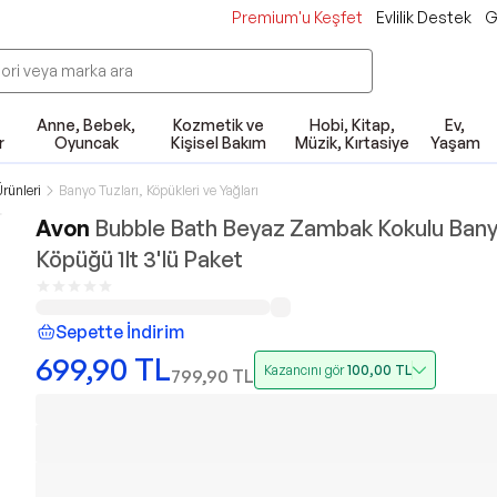
Premium'u Keşfet
Evlilik Destek
G
Anne, Bebek,
Kozmetik ve
Hobi, Kitap,
Ev,
r
Oyuncak
Kişisel Bakım
Müzik, Kırtasiye
Yaşam
rünleri
Banyo Tuzları, Köpükleri ve Yağları
Avon
Bubble Bath Beyaz Zambak Kokulu Ban
Köpüğü 1lt 3'lü Paket
Sepette İndirim
699,90
TL
Kazancını gör
100,00
TL
799,90
TL