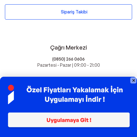
Sipariş Takibi
Çağrı Merkezi
(0850) 266 0606
Pazartesi - Pazar | 09:00 - 21:00
idefix'te Satış Yapın
Popüler Markalar
Farmasi
Xiaomi
Fissler
Kawai
Hankook
Lavazza
Fashcolle
Pro Plan