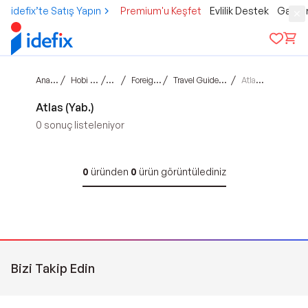
idefix’te Satış Yapın
Premium'u Keşfet
Evlilik Destek
Gamer
Ana sayfa
/
/
/
/
/
Hobi & Kültür
Kitap
Foreign Books
Travel Guides and Maps
Atlas (Yab.)
Atlas (Yab.)
0
sonuç listeleniyor
0
üründen
0
ürün görüntülediniz
Bizi Takip Edin