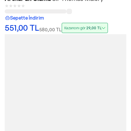
Sepette İndirim
551,00
TL
Kazancını gör
29,00
TL
580,00
TL