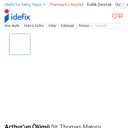
idefix’te Satış Yapın
Premium'u Keşfet
Evlilik Destek
Gamer
Ana sayfa
Hobi & Kültür
Kitap
Edebiyat
Roman
Fantastik
Arthur'un Ölümü
Sir Thomas Malory