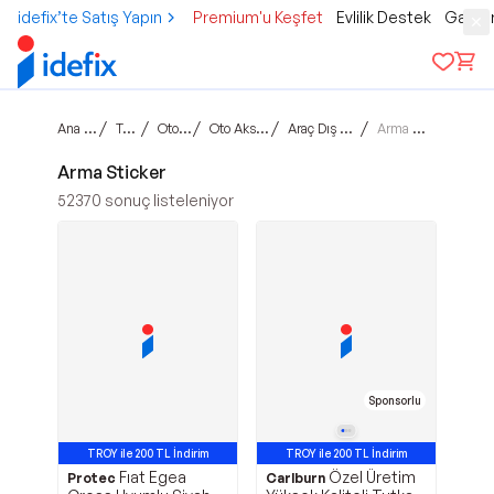
idefix’te Satış Yapın
Premium'u Keşfet
Evlilik Destek
Gamer
Ana sayfa
/
/
/
/
/
Taşıtlar
Otomobil
Oto Aksesuarlar
Araç Dış Aksesuar
Arma Sticker
Arma Sticker
52370
sonuç listeleniyor
Sponsorlu
TROY ile 200 TL İndirim
TROY ile 200 TL İndirim
Fıat Egea
Özel Üretim
Protec
Carlburn