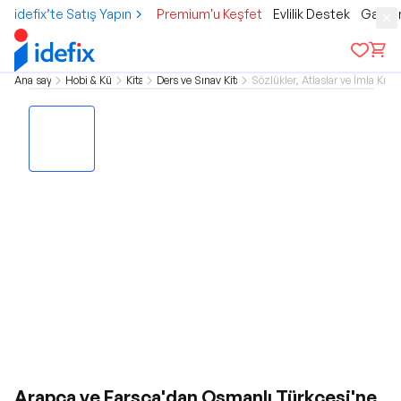
idefix’te Satış Yapın
Premium'u Keşfet
Evlilik Destek
Gamer
Ana sayfa
Hobi & Kültür
Kitap
Ders ve Sınav Kitapları
Sözlükler, Atlaslar ve İmla Kılav
Arapça ve Farsça'dan Osmanlı Türkçesi'ne