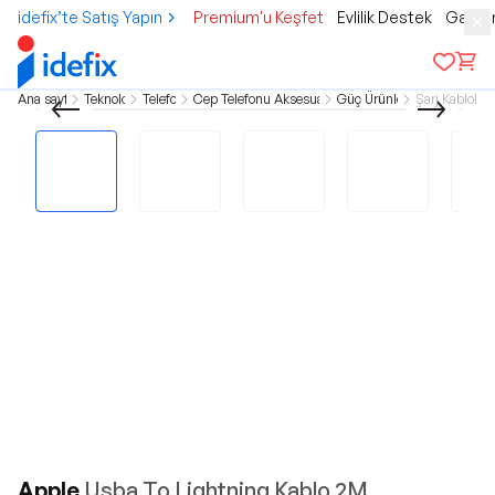
idefix’te Satış Yapın
Premium'u Keşfet
Evlilik Destek
Gamer
Ana sayfa
Teknoloji
Telefon
Cep Telefonu Aksesuarları
Güç Ürünleri
Şarj Kabloları
Apple
Usba To Lightning Kablo 2M