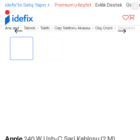
idefix’te Satış Yapın
Premium'u Keşfet
Evlilik Destek
Gamer
Ana sayfa
Teknoloji
Telefon
Cep Telefonu Aksesuarları
Güç Ürünleri
Şarj Kabloları
Apple
240 W Usb-C Şarj Kablosu (2 M)