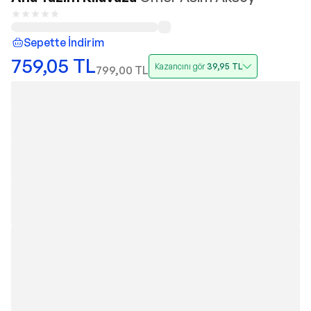
Sepette İndirim
759,05
TL
Kazancını gör
39,95
TL
799,00
TL