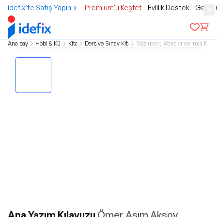
idefix’te Satış Yapın
Premium'u Keşfet
Evlilik Destek
Gamer
Ana sayfa
Hobi & Kültür
Kitap
Ders ve Sınav Kitapları
Sözlükler, Atlaslar ve İmla Kılav
Ana Yazım Kılavuzu
Ömer Asım Aksoy