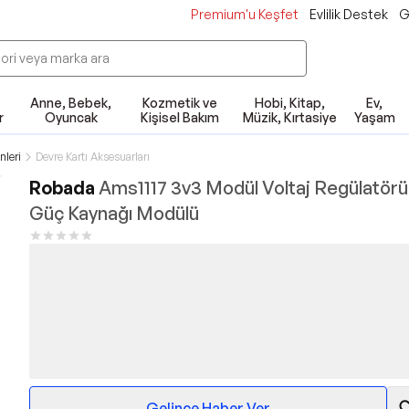
Premium'u Keşfet
Evlilik Destek
G
Anne, Bebek,
Kozmetik ve
Hobi, Kitap,
Ev,
r
Oyuncak
Kişisel Bakım
Müzik, Kırtasiye
Yaşam
nleri
Devre Kartı Aksesuarları
Robada
Ams1117 3v3 Modül Voltaj Regülatörü
Güç Kaynağı Modülü
Gelince Haber Ver