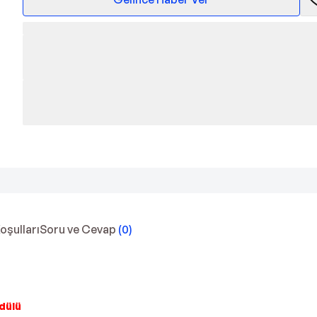
Koşulları
Soru ve Cevap
(
0
)
dülü