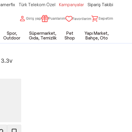
amerfix
Türk Telekom Özel
Kampanyalar
Sipariş Takibi
Giriş yap
Puanlarım
Sepetim
Favorilerim
Spor,
Süpermarket,
Pet
Yapı Market,
Outdoor
Gıda, Temizlik
Shop
Bahçe, Oto
 3.3v