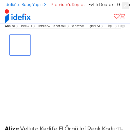
idefix’te Satış Yapın
Premium'u Keşfet
Evlilik Destek
Gamer
Ana sayfa
Hobi & Kültür
Hobiler & Sanatsal Çalışmalar
Sanat ve El İşleri Malzemeleri
El İşi İpleri
Örgü İp
Alize
Velluto Kadife El Örgü Ipi Renk Kodu:11-