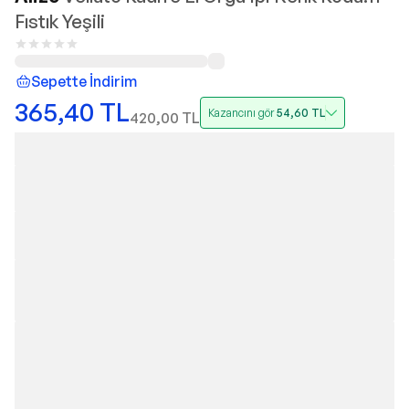
Fıstık Yeşili
Sepette İndirim
365,40
TL
Kazancını gör
54,60
TL
420,00
TL