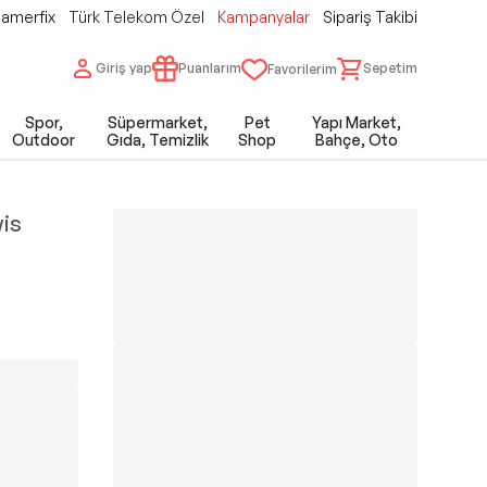
amerfix
Türk Telekom Özel
Kampanyalar
Sipariş Takibi
Giriş yap
Puanlarım
Sepetim
Favorilerim
Spor,
Süpermarket,
Pet
Yapı Market,
Outdoor
Gıda, Temizlik
Shop
Bahçe, Oto
is