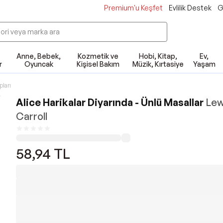
Premium'u Keşfet
Evlilik Destek
G
Anne, Bebek,
Kozmetik ve
Hobi, Kitap,
Ev,
r
Oyuncak
Kişisel Bakım
Müzik, Kırtasiye
Yaşam
pları
Alice Harikalar Diyarında - Ünlü Masallar
Lew
Carroll
58,94
TL