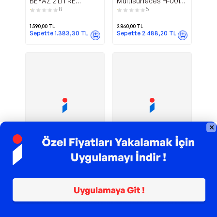
BEYAZ 2 LİTRE
Multisurfaces H-001
MULTISURFACE
Beyaz 2000Ml
8
5
HYBRID AKR.
1.590,00
TL
2.860,00
TL
Sepette
1.383,30
TL
Sepette
2.488,20
TL
TROY ile 200 TL İndirim
TROY ile 200 TL İndirim
Mastermix 60 cc
İPEK RULO İZ
Rich
Cadence
12 Renk Akrilik Boya
BIRAKMAYAN
BOYAMA SETİ
96
4
455,00
TL
329,00
TL
Sepette
432,25
TL
Sepette
286,23
TL