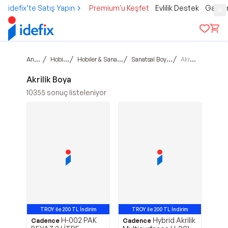
idefix’te Satış Yapın
Premium'u Keşfet
Evlilik Destek
Gamer
Ana sayfa
/
/
/
/
Hobi & Kültür
Hobiler & Sanatsal Çalışmalar
Sanatsal Boya ve Malzeme
Akrilik Boya
Akrilik Boya
10355
sonuç listeleniyor
TROY ile 200 TL İndirim
TROY ile 200 TL İndirim
H-002 PAK
Hybrid Akrilik
Cadence
Cadence