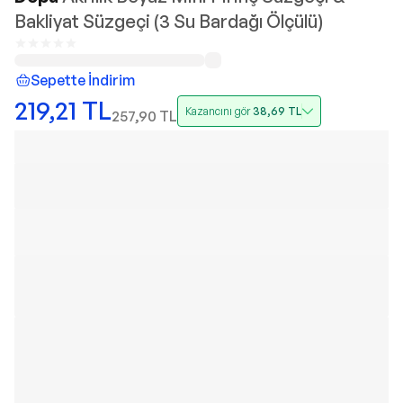
Bakliyat Süzgeçi (3 Su Bardağı Ölçülü)
Sepette İndirim
219,21
TL
Kazancını gör
38,69
TL
257,90
TL