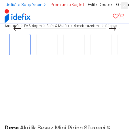
idefix’te Satış Yapın
Premium'u Keşfet
Evlilik Destek
Gamer
Ana sayfa
Ev & Yaşam
Sofra & Mutfak
Yemek Hazırlama
Süzgeç
Depa
Akrilik Beyaz Mini Pirinç Süzgeçi &