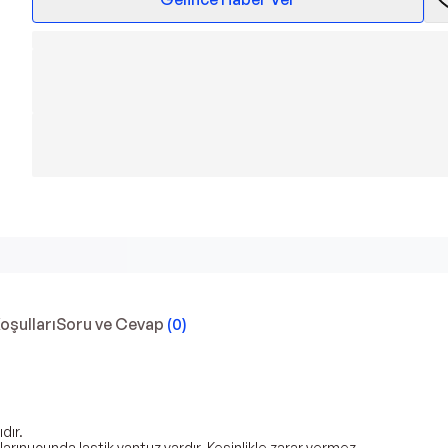
Koşulları
Soru ve Cevap
(
0
)
dır.
rınucunda lastik vantuz vardır. Kesinlikle zarar vermez.