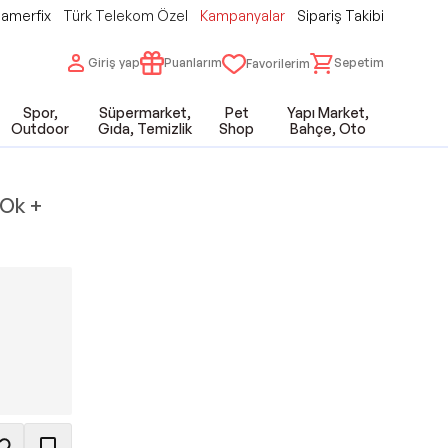
amerfix
Türk Telekom Özel
Kampanyalar
Sipariş Takibi
Giriş yap
Puanlarım
Sepetim
Favorilerim
Spor,
Süpermarket,
Pet
Yapı Market,
Outdoor
Gıda, Temizlik
Shop
Bahçe, Oto
 Ok +