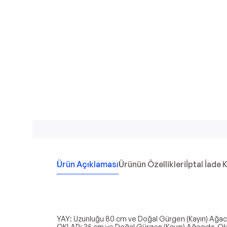
Ürün Açıklaması
Ürünün Özellikleri
İptal İade 
YAY: Uzunluğu 80 cm ve Doğal Gürgen (Kayın) Ağacı
OKLAR: 35 cm ve Doğal Gürgen (Kayın) Ağacıdır. Okla