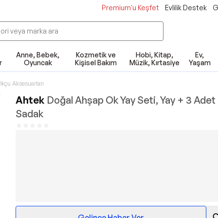
Premium'u Keşfet
Evlilik Destek
G
Anne, Bebek,
Kozmetik ve
Hobi, Kitap,
Ev,
r
Oyuncak
Kişisel Bakım
Müzik, Kırtasiye
Yaşam
kçu Aksesuarları
Ahtek
Doğal Ahşap Ok Yay Seti, Yay + 3 Adet
Sadak
Gelince Haber Ver