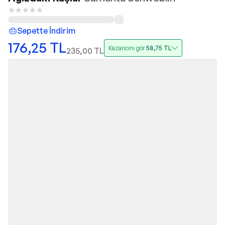
Sepette İndirim
176,25
TL
Kazancını gör
58,75
TL
235,00
TL