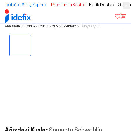
idefix’te Satış Yapın
Premium'u Keşfet
Evlilik Destek
Gamer
Ana sayfa
Hobi & Kültür
Kitap
Edebiyat
Dünya Öykü
Ağızdaki Kuşlar
Samanta Schweblin