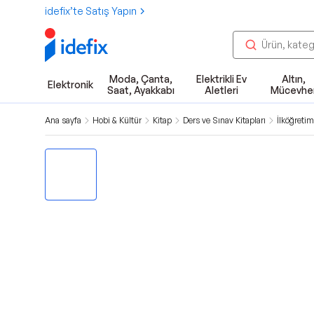
idefix’te Satış Yapın
Moda, Çanta,
Elektrikli Ev
Altın,
Elektronik
Saat, Ayakkabı
Aletleri
Mücevhe
Ana sayfa
Hobi & Kültür
Kitap
Ders ve Sınav Kitapları
İlköğretim