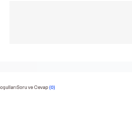
Koşulları
Soru ve Cevap
(
0
)