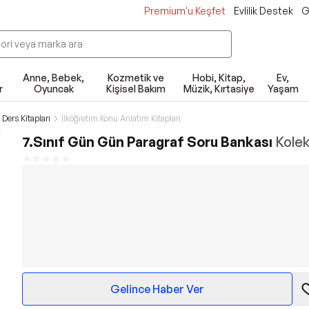
Premium'u Keşfet
Evlilik Destek
G
Anne, Bebek,
Kozmetik ve
Hobi, Kitap,
Ev,
r
Oyuncak
Kişisel Bakım
Müzik, Kırtasiye
Yaşam
 Ders Kitapları
İlköğretim Konu Anlatım Kitapları
7.Sınıf Gün Gün Paragraf Soru Bankası
Kolek
Gelince Haber Ver