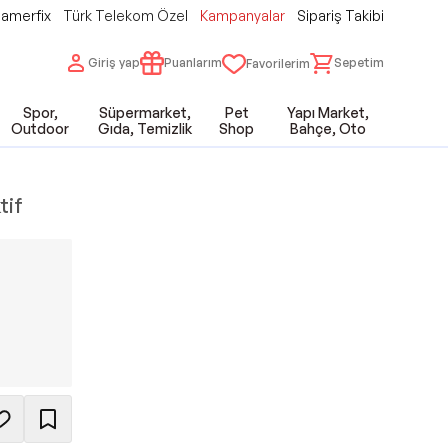
amerfix
Türk Telekom Özel
Kampanyalar
Sipariş Takibi
Giriş yap
Puanlarım
Sepetim
Favorilerim
Spor,
Süpermarket,
Pet
Yapı Market,
Outdoor
Gıda, Temizlik
Shop
Bahçe, Oto
tif