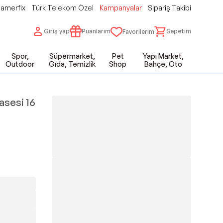
amerfix
Türk Telekom Özel
Kampanyalar
Sipariş Takibi
Giriş yap
Puanlarım
Sepetim
Favorilerim
Spor,
Süpermarket,
Pet
Yapı Market,
Outdoor
Gıda, Temizlik
Shop
Bahçe, Oto
asesi 16