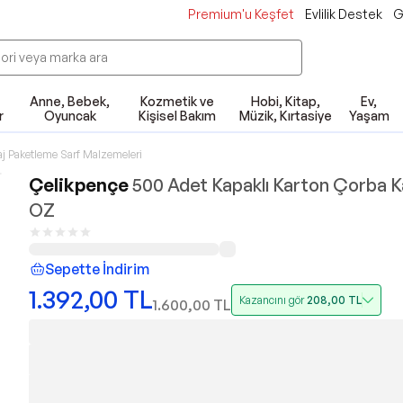
Premium'u Keşfet
Evlilik Destek
G
Anne, Bebek,
Kozmetik ve
Hobi, Kitap,
Ev,
r
Oyuncak
Kişisel Bakım
Müzik, Kırtasiye
Yaşam
j Paketleme Sarf Malzemeleri
Çelikpençe
500 Adet Kapaklı Karton Çorba K
OZ
Sepette İndirim
1.392,00
TL
Kazancını gör
208,00
TL
1.600,00
TL