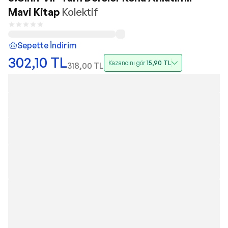
Mavi Kitap
Kolektif
Sepette İndirim
302,10
TL
Kazancını gör
15,90
TL
318,00
TL