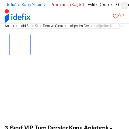
idefix’te Satış Yapın
Premium'u Keşfet
Evlilik Destek
Gamer
Ana sayfa
Hobi & Kültür
Kitap
Ders ve Sınav Kitapları
İlköğretim Ders Kitapları
İlköğretim Konu Anlatım
3.Sınıf VIP Tüm Dersler Konu Anlatımlı -