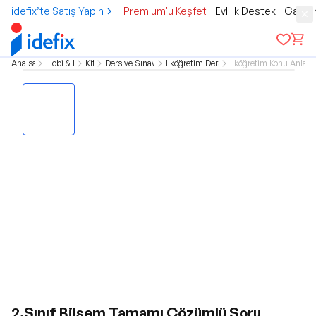
idefix’te Satış Yapın
Premium'u Keşfet
Evlilik Destek
Gamer
Ana sayfa
Hobi & Kültür
Kitap
Ders ve Sınav Kitapları
İlköğretim Ders Kitapları
İlköğretim Konu Anlatım
2.Sınıf Bilsem Tamamı Çözümlü Soru