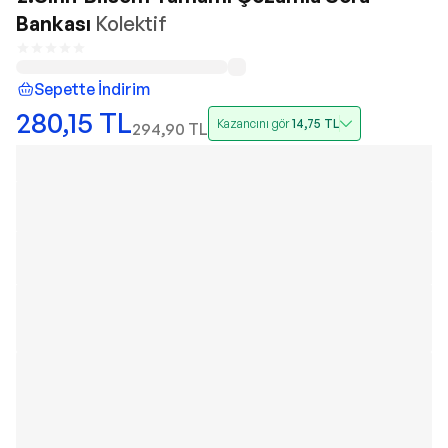
Bankası
Kolektif
Sepette İndirim
280,15
TL
Kazancını gör
14,75
TL
294,90
TL