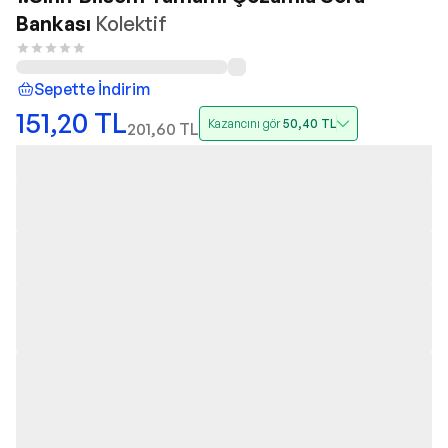
Bankası
Kolektif
Sepette İndirim
151,20
TL
Kazancını gör
50,40
TL
201,60
TL