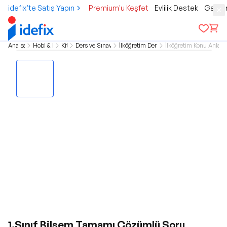
idefix’te Satış Yapın
Premium'u Keşfet
Evlilik Destek
Gamer
Ana sayfa
Hobi & Kültür
Kitap
Ders ve Sınav Kitapları
İlköğretim Ders Kitapları
İlköğretim Konu Anlatım
1.Sınıf Bilsem Tamamı Çözümlü Soru