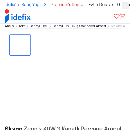
idefix’te Satış Yapın
Premium'u Keşfet
Evlilik Destek
Gamer
Ana sayfa
Teknoloji
Sanayi Tipi Makineler
Sanayi Tipi Dikiş Makineleri Aksesuarları ve Yedek 
Makine Ampu
Skygo
Zeonix 40W 3 Kanatlı Pervane Ampul