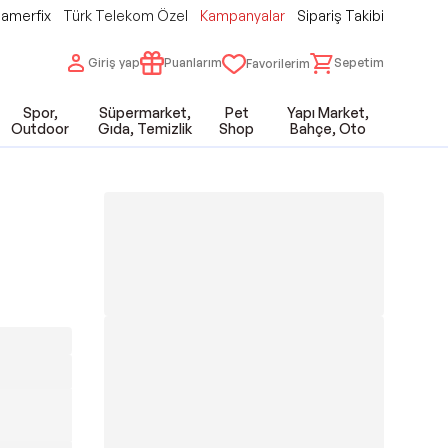
amerfix
Türk Telekom Özel
Kampanyalar
Sipariş Takibi
Giriş yap
Puanlarım
Sepetim
Favorilerim
Spor,
Süpermarket,
Pet
Yapı Market,
Outdoor
Gıda, Temizlik
Shop
Bahçe, Oto