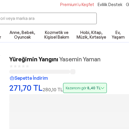
Premium'u Keşfet
Evlilik Destek
G
Anne, Bebek,
Kozmetik ve
Hobi, Kitap,
Ev,
r
Oyuncak
Kişisel Bakım
Müzik, Kırtasiye
Yaşam
Yüreğimin Yangını
Yasemin Yaman
Sepette İndirim
271,70
TL
Kazancını gör
8,40
TL
280,10
TL