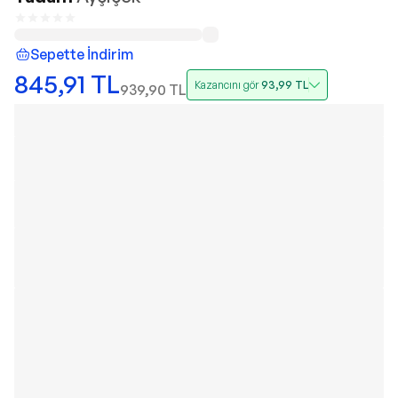
Sepette İndirim
845,91
TL
Kazancını gör
93,99
TL
939,90
TL