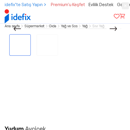
idefix’te Satış Yapın
Premium'u Keşfet
Evlilik Destek
Gamer
Ana sayfa
Süpermarket
Gıda
Yağ ve Sos
Yağ
Sıvı Yağ
Yudum
Ayçiçek