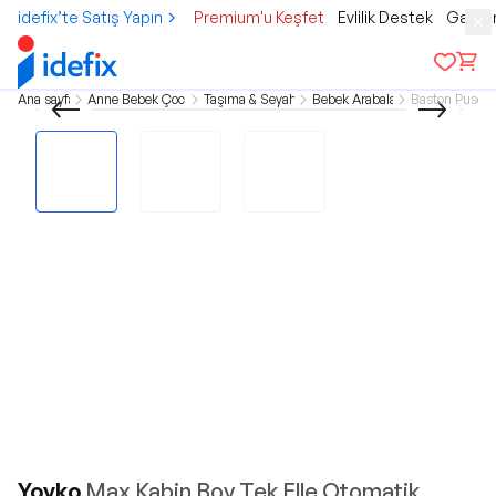
idefix’te Satış Yapın
Premium'u Keşfet
Evlilik Destek
Gamer
Ana sayfa
Anne Bebek Çocuk
Taşıma & Seyahat
Bebek Arabaları
Baston Puset
Yoyko
Max Kabin Boy Tek Elle Otomatik