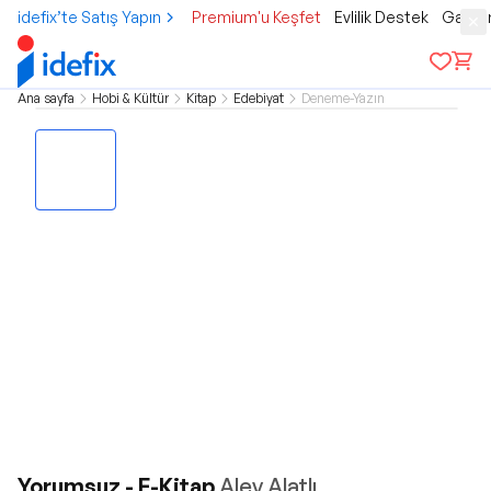
idefix’te Satış Yapın
Premium'u Keşfet
Evlilik Destek
Gamer
Ana sayfa
Hobi & Kültür
Kitap
Edebiyat
Deneme-Yazın
Yorumsuz - E-Kitap
Alev Alatlı