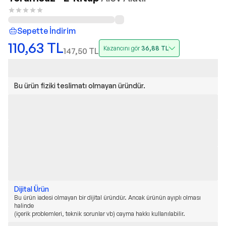
Sepette İndirim
110,63
TL
Kazancını gör
36,88
TL
147,50
TL
Bu ürün fiziki teslimatı olmayan üründür.
Dijital Ürün
Bu ürün iadesi olmayan bir dijital üründür. Ancak ürünün ayıplı olması
halinde
(içerik problemleri, teknik sorunlar vb) cayma hakkı kullanılabilir.