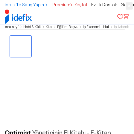
idefix’te Satış Yapın
Premium'u Keşfet
Evlilik Destek
Gamer
Ana sayfa
Hobi & Kültür
Kitap
Eğitim Başvuru
İş Ekonomi - Hukuk
İş Adamları
Optimist
Yöneticinin El Kitabı - E-Kitap