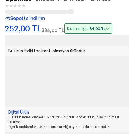
Sepette İndirim
252,00
TL
Kazancını gör
84,00
TL
336,00
TL
Bu ürün fiziki teslimatı olmayan üründür.
Dijital Ürün
Bu ürün iadesi olmayan bir dijital üründür. Ancak ürünün ayıplı olması
halinde
(içerik problemleri, teknik sorunlar vb) cayma hakkı kullanılabilir.