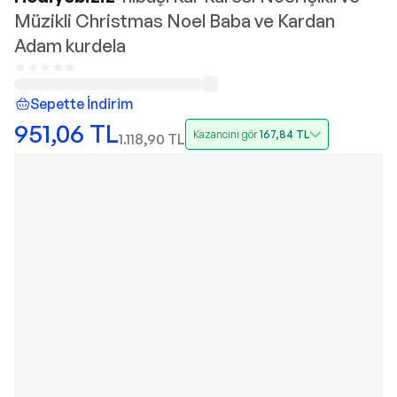
Müzikli Christmas Noel Baba ve Kardan
Adam kurdela
Sepette İndirim
951,06
TL
Kazancını gör
167,84
TL
1.118,90
TL