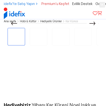
idefix’te Satış Yapın
Premium'u Keşfet
Evlilik Destek
Gamer
Ana sayfa
Hobi & Kültür
Hediyelik Ürünler
Kar Küresi
Hediyebiziz
Yılbaşı Kar Küresi Noel Işıklı ve