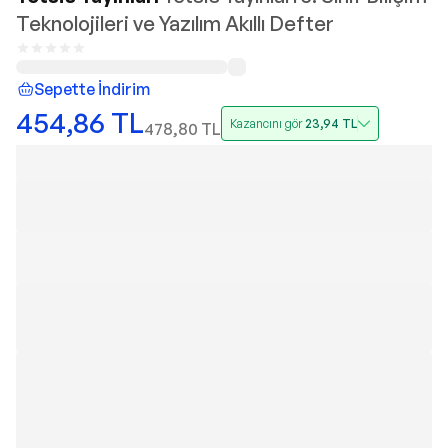
Teknolojileri ve Yazılım Akıllı Defter
Sepette İndirim
454,86
TL
Kazancını gör
23,94
TL
478,80
TL