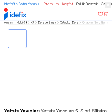
idefix’te Satış Yapın
Premium'u Keşfet
Evlilik Destek
Gamer
Ana sayfa
Hobi & Kültür
Kitap
Ders ve Sınav Kitapları
Ortaokul Ders Kitapları
Ortaokul Soru Bankası 
Yetsis Yayınları
Yetsis Yayınları 5. Sınıf Bilişim