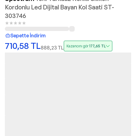
Kordonlu Led Dijital Bayan Kol Saati ST-
303746
Sepette İndirim
710,58
TL
Kazancını gör
177,65
TL
888,23
TL