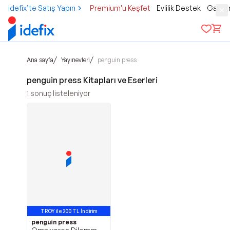
idefix’te Satış Yapın
Premium'u Keşfet
Evlilik Destek
Gamer
/
/
Ana sayfa
Yayınevleri
penguin press
penguin press Kitapları ve Eserleri
1
sonuç listeleniyor
TROY ile 200 TL İndirim
penguin press