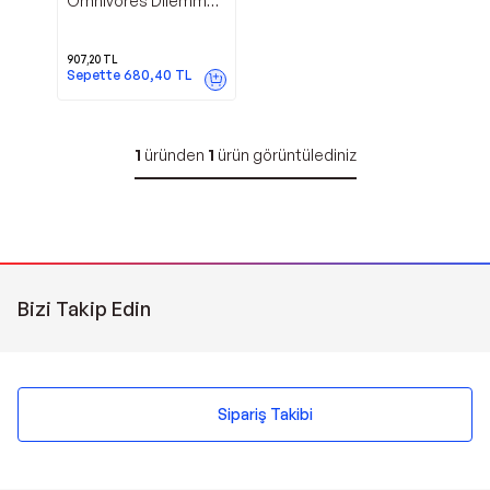
Omnivores Dilemma:
Natural History of
Four Meals - penguin
press
907,20
TL
Sepette
680,40
TL
1
üründen
1
ürün görüntülediniz
Bizi Takip Edin
Sipariş Takibi