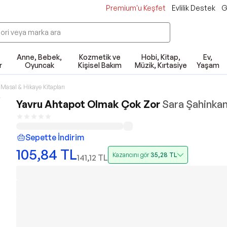
Premium'u Keşfet
Evlilik Destek
G
Anne, Bebek,
Kozmetik ve
Hobi, Kitap,
Ev,
r
Oyuncak
Kişisel Bakım
Müzik, Kırtasiye
Yaşam
Masal & Hikaye Kitapları
Yavru Ahtapot Olmak Çok Zor
Sara Şahinka
Sepette İndirim
105,84
TL
Kazancını gör
35,28
TL
141,12
TL