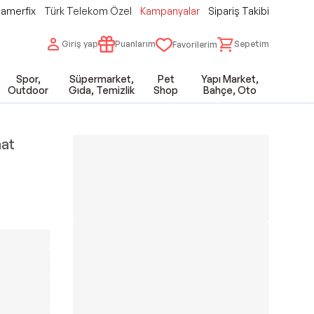
amerfix
Türk Telekom Özel
Kampanyalar
Sipariş Takibi
Giriş yap
Puanlarım
Sepetim
Favorilerim
Spor,
Süpermarket,
Pet
Yapı Market,
Outdoor
Gıda, Temizlik
Shop
Bahçe, Oto
nat